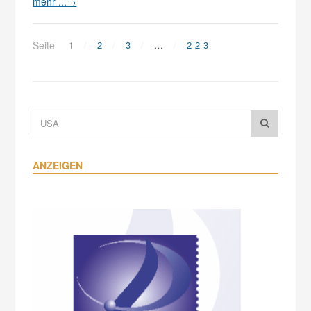
mehr ...
→
Seite
1
2
3
…
223
ANZEIGEN