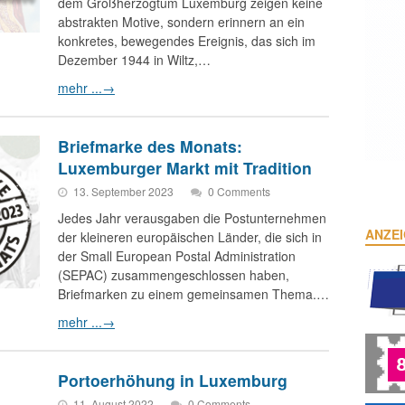
dem Großherzogtum Luxemburg zeigen keine
abstrakten Motive, sondern erinnern an ein
konkretes, bewegendes Ereignis, das sich im
Dezember 1944 in Wiltz,…
mehr ...
→
Briefmarke des Monats:
Luxemburger Markt mit Tradition
13. September 2023
0 Comments
Jedes Jahr verausgaben die Postunternehmen
ANZE
der kleineren europäischen Länder, die sich in
der Small European Postal Administration
(SEPAC) zusammengeschlossen haben,
Briefmarken zu einem gemeinsamen Thema.…
mehr ...
→
Portoerhöhung in Luxemburg
11. August 2022
0 Comments