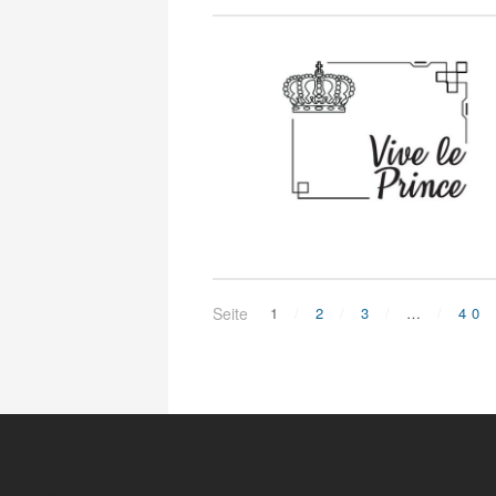
Seite
1
2
3
…
40