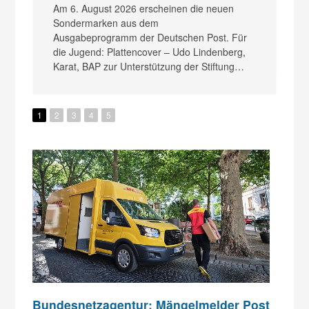
20
Am 6. August 2026 erscheinen die neuen
Po
Sondermarken aus dem
Mi
Ausgabeprogramm der Deutschen Post. Für
Po
die Jugend: Plattencover – Udo Lindenberg,
Karat, BAP zur Unterstützung der Stiftung…
1
2
3
4
5
Bundesnetzagentur: Mängelmelder Post