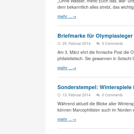
„Ohne Wasser, merkt Euch das, wär‘ uns
dem bekanntlich alles strebt, das wicht
mehr ...
→
Briefmarke für Olympiasieger
25. Februar 2014
0 Comments
Am 3. März ehrt die finnische Post die 
philatelistisch. Sie gewannen in Sotsch
mehr ...
→
Sonderstempel: Winterspiele i
13. Februar 2014
0 Comments
Während aktuell die Blicke aller Winters
können Marcophilisten auch im Norden
mehr ...
→