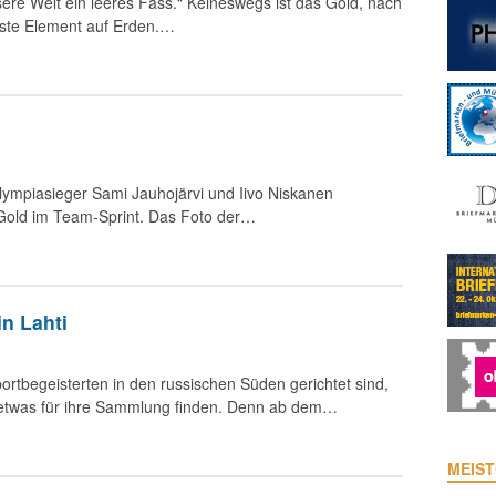
ere Welt ein leeres Fass.“ Keineswegs ist das Gold, nach
igste Element auf Erden.…
Olympiasieger Sami Jauhojärvi und Iivo Niskanen
i Gold im Team-Sprint. Das Foto der…
n Lahti
portbegeisterten in den russischen Süden gerichtet sind,
 etwas für ihre Sammlung finden. Denn ab dem…
MEIST