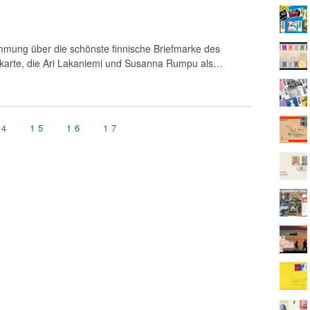
immung über die schönste finnische Briefmarke des
skarte, die Ari Lakaniemi und Susanna Rumpu als…
14
15
16
17