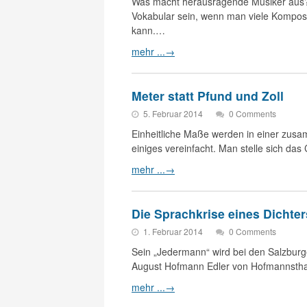
Was macht herausragende Musiker aus? E
Vokabular sein, wenn man viele Komposi
kann.…
mehr ...
→
Meter statt Pfund und Zoll
5. Februar 2014
0 Comments
Einheitliche Maße werden in einer zus
einiges vereinfacht. Man stelle sich d
mehr ...
→
Die Sprachkrise eines Dichter
1. Februar 2014
0 Comments
Sein „Jedermann“ wird bei den Salzburg
August Hofmann Edler von Hofmannstha
mehr ...
→