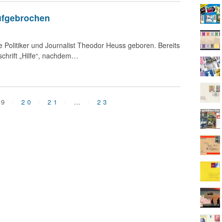
aufgebrochen
 Politiker und Journalist Theodor Heuss geboren. Bereits
tschrift „Hilfe“, nachdem…
19
20
21
…
23