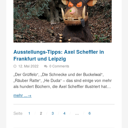
Ausstellungs-Tipps: Axel Scheffler in
Frankfurt und Leipzig
12. Mai 2022
0 Comments
„Der Grüffelo“, „Die Schnecke und der Buckelwal“,
„Räuber Ratte“, „He Duda“ – das sind einige von mehr
als hundert Büchern, die Axel Scheffler illustriert hat…
mehr ...
→
Seite
1
2
3
4
…
6