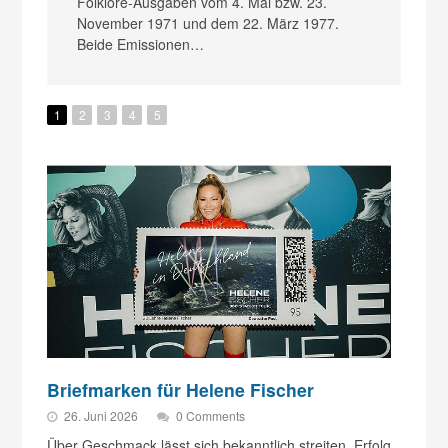
Folklore-Ausgaben vom 4. Mai bzw. 23.
Am
e…
November 1971 und dem 22. März 1977.
So
Beide Emissionen…
Au
di
Ka
1
2
3
4
5
Briefmarken für Helene Fischer
26. Juni 2026
0 Comments
Über Geschmack lässt sich bekanntlich streiten, Erfolg