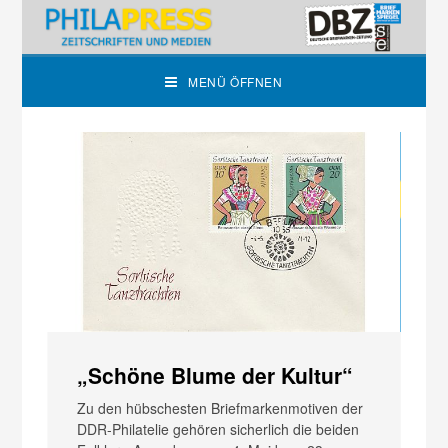
MENÜ ÖFFNEN
„Schöne Blume der Kultur“
N
J
Zu den hübschesten Briefmarkenmotiven der
u
DDR-Phil­atelie gehören sicherlich die beiden