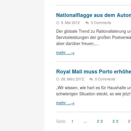
Nationalflagge aus dem Auto
9. Mai 2012
0 Comments
Der globale Trend zu Rationalisierung u
Serviceleistungen der großen Postverw
aber darüber freuen,…
mehr ...
→
Royal Mail muss Porto erhöh
28. März 2012
0 Comments
„Wir wissen, wie hart es für Haushalte u
schwierigen Situation steckt, so wie je
mehr ...
→
Seite
1
…
22
23