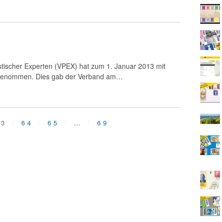
stischer Experten (VPEX) hat zum 1. Januar 2013 mit
fgenommen. Dies gab der Verband am…
63
64
65
…
69