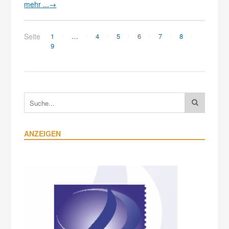
mehr ...
→
Seite
1
…
4
5
6
7
8
9
ANZEIGEN