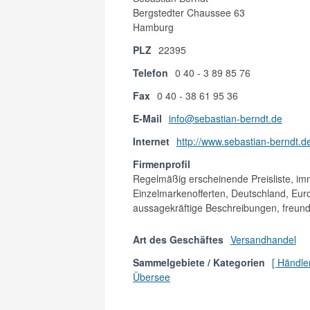
Bergstedter Chaussee 63
Hamburg
PLZ
22395
Telefon
0 40 - 3 89 85 76
Fax
0 40 - 38 61 95 36
E-Mail
info@sebastian-berndt.de
Internet
http://www.sebastian-berndt.d
Firmenprofil
Regelmäßig erscheinende Preisliste, 
Einzelmarkenofferten, Deutschland, Eur
aussagekräftige Beschreibungen, freun
Art des Geschäftes
Versandhandel
Sammelgebiete / Kategorien
[ Händle
Übersee