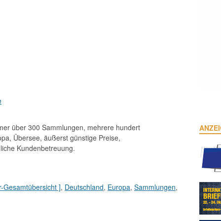
e
immer über 300 Sammlungen, mehrere hundert
ANZE
opa, Übersee, äußerst günstige Preise,
dliche Kundenbetreuung.
r-Gesamtübersicht ]
,
Deutschland
,
Europa
,
Sammlungen
,