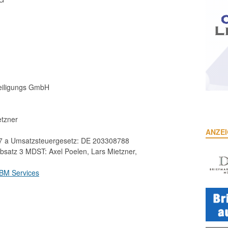
teiligungs GmbH
etzner
ANZE
27 a Umsatzsteuergesetz: DE 203308788
Absatz 3 MDST: Axel Poelen, Lars Mietzner,
BM Services
: