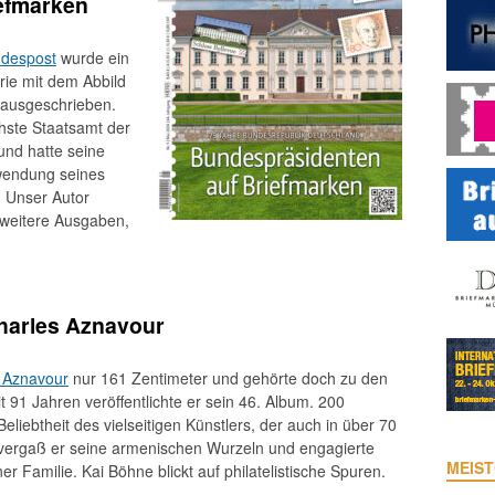
efmarken
despost
wurde ein
ie mit dem Abbild
ausgeschrieben.
hste Staatsamt der
nd hatte seine
wendung seines
. Unser Autor
 weitere Ausgaben,
harles Aznavour
 Aznavour
nur 161 Zentimeter und gehörte doch zu den
it 91 Jahren veröffentlichte er sein 46. Album. 200
eliebtheit des vielseitigen Künstlers, der auch in über 70
e vergaß er seine armenischen Wurzeln und engagierte
MEIST
r Familie. Kai Böhne blickt auf philatelistische Spuren.