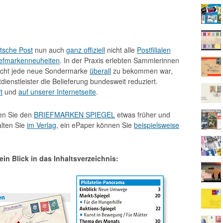
tsche Post
nun auch
ganz offiziell
nicht alle
Postfilialen
iefmarkenneuheiten
. In der Praxis erlebten Sammlerinnen
nicht jede neue Sondermarke
überall
zu bekommen war,
dienstleister die Belieferung bundesweit reduziert.
t
und
auf unserer Internetseite
.
en Sie den
BRIEFMARKEN SPIEGEL
etwas früher und
alten Sie
im Verlag
, ein ePaper können Sie
beispielsweise
ein Blick in das Inhaltsverzeichnis: