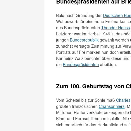
Bundespräsidenten auf Bri
Bald nach Gründung der
Deutschen Bun
Wettbewerb für eine neue Freimarkenser
des Bundespräsidenten
Theodor Heuss
Letzterer war im Herbst 1949 in das höc
jungen
Bundesrepublik
gewählt worden u
zunächst versagte Zustimmung zur Ver
Porträts auf Freimarken nun doch erteilt
Karlheinz Walz berichtet über diese und
die
Bundespräsidenten
abbilden.
Zum 100. Geburtstag von C
Vom Scheitel bis zur Sohle maß
Charles
größten französischen
Chansonniers
. M
Millionen Plattenverkäufe bezeugen die B
Kino- und Fernsehfilmen mitspielte. Ni
sich mehrfach für das Herkunftsland seine