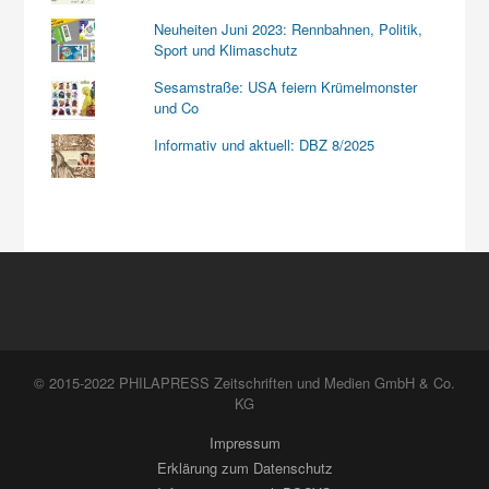
Neuheiten Juni 2023: Rennbahnen, Politik,
Sport und Klimaschutz
Sesamstraße: USA feiern Krümelmonster
und Co
Informativ und aktuell: DBZ 8/2025
© 2015-2022 PHILAPRESS Zeitschriften und Medien GmbH & Co.
KG
Impressum
Erklärung zum Datenschutz