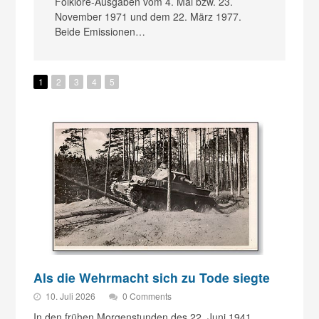
Folklore-Ausgaben vom 4. Mai bzw. 23.
Am
e…
November 1971 und dem 22. März 1977.
So
Beide Emissionen…
Au
di
Ka
1
2
3
4
5
Als die Wehrmacht sich zu Tode siegte
10. Juli 2026
0 Comments
In den frühen Morgenstunden des 22. Juni 1941