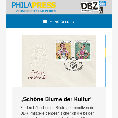
MENÜ ÖFFNEN
„Schöne Blume der Kultur“
N
J
Zu den hübschesten Briefmarkenmotiven der
u
DDR-Phil­atelie gehören sicherlich die beiden