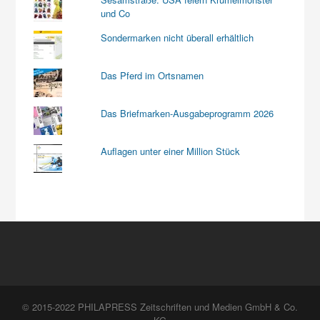
und Co
Sondermarken nicht überall erhältlich
Das Pferd im Ortsnamen
Das Briefmarken-Ausgabeprogramm 2026
Auflagen unter einer Million Stück
© 2015-2022 PHILAPRESS Zeitschriften und Medien GmbH & Co.