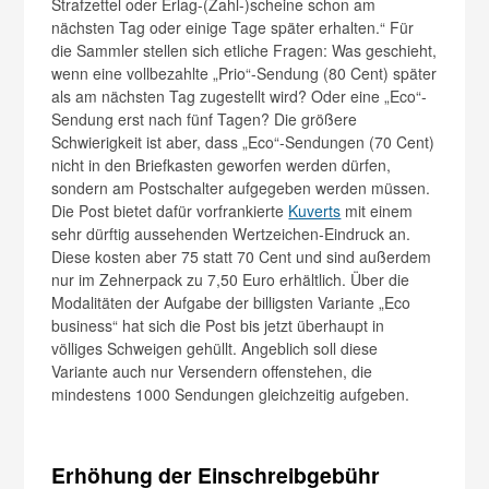
Strafzettel oder Erlag-(Zahl-)scheine schon am
nächsten Tag oder einige Tage später erhalten.“ Für
die Sammler stellen sich etliche Fragen: Was geschieht,
wenn eine vollbezahlte „Prio“-Sendung (80 Cent) später
als am nächsten Tag zugestellt wird? Oder eine „Eco“-
Sendung erst nach fünf Tagen? Die größere
Schwierigkeit ist aber, dass „Eco“-Sendungen (70 Cent)
nicht in den Briefkasten geworfen werden dürfen,
sondern am Postschalter aufgegeben werden müssen.
Die Post bietet dafür vorfrankierte
Kuverts
mit einem
sehr dürftig aussehenden Wertzeichen-Eindruck an.
Diese kosten aber 75 statt 70 Cent und sind außerdem
nur im Zehnerpack zu 7,50 Euro erhältlich. Über die
Modalitäten der Aufgabe der billigsten Variante „Eco
business“ hat sich die Post bis jetzt überhaupt in
völliges Schweigen gehüllt. Angeblich soll diese
Variante auch nur Versendern offenstehen, die
mindestens 1000 Sendungen gleichzeitig aufgeben.
Erhöhun
g der Einschreibgebühr