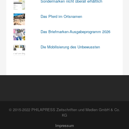
Sondermarken nicht überall erhältlich
Das Pferd im Ortsnamen
Das Briefmarken-Ausgabeprogramm 2026
Die Mobilisierung des Unbewussten
© 2015-2022 PHILAPRESS Zeitschriften und Medien GmbH & Co.
KG
Impressum