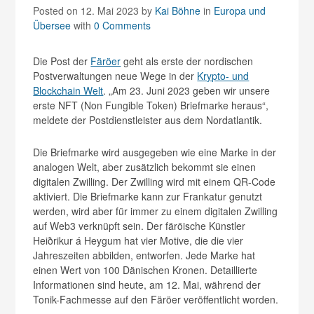
Posted on 12. Mai 2023
by
Kai Böhne
in
Europa und
Übersee
with
0 Comments
Die Post der
Färöer
geht als erste der nordischen
Postverwaltungen neue Wege in der
Krypto- und
Blockchain Welt
. „Am 23. Juni 2023 geben wir unsere
erste NFT (Non Fungible Token) Briefmarke heraus“,
meldete der Postdienstleister aus dem Nordatlantik.
Die Briefmarke wird ausgegeben wie eine Marke in der
analogen Welt, aber zusätzlich bekommt sie einen
digitalen Zwilling. Der Zwilling wird mit einem QR-Code
aktiviert. Die Briefmarke kann zur Frankatur genutzt
werden, wird aber für immer zu einem digitalen Zwilling
auf Web3 verknüpft sein. Der färöische Künstler
Heiðrikur á Heygum hat vier Motive, die die vier
Jahreszeiten abbilden, entworfen. Jede Marke hat
einen Wert von 100 Dänischen Kronen. Detaillierte
Informationen sind heute, am 12. Mai, während der
Tonik-Fachmesse auf den Färöer veröffentlicht worden.