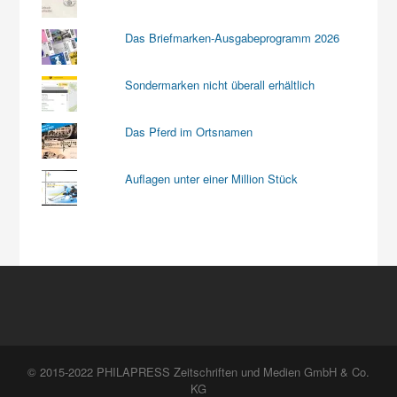
Das Briefmarken-Ausgabeprogramm 2026
Sondermarken nicht überall erhältlich
Das Pferd im Ortsnamen
Auflagen unter einer Million Stück
© 2015-2022 PHILAPRESS Zeitschriften und Medien GmbH & Co.
KG