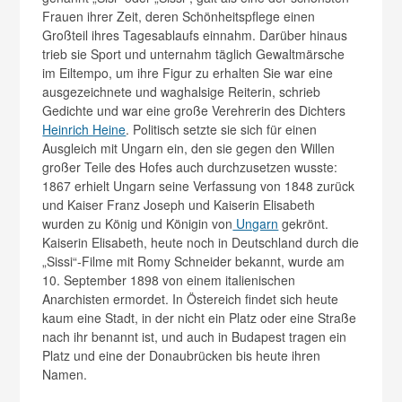
Frauen ihrer Zeit, deren Schönheitspflege einen
Großteil ihres Tagesablaufs einnahm. Darüber hinaus
trieb sie Sport und unternahm täglich Gewaltmärsche
im Eiltempo, um ihre Figur zu erhalten Sie war eine
ausgezeichnete und waghalsige Reiterin, schrieb
Gedichte und war eine große Verehrerin des Dichters
Heinrich Heine
. Politisch setzte sie sich für einen
Ausgleich mit Ungarn ein, den sie gegen den Willen
großer Teile des Hofes auch durchzusetzen wusste:
1867 erhielt Ungarn seine Verfassung von 1848 zurück
und Kaiser Franz Joseph und Kaiserin Elisabeth
wurden zu König und Königin von
Ungarn
gekrönt.
Kaiserin Elisabeth, heute noch in Deutschland durch die
„Sissi“-Filme mit Romy Schneider bekannt, wurde am
10. September 1898 von einem italienischen
Anarchisten ermordet. In Östereich findet sich heute
kaum eine Stadt, in der nicht ein Platz oder eine Straße
nach ihr benannt ist, und auch in Budapest tragen ein
Platz und eine der Donaubrücken bis heute ihren
Namen.