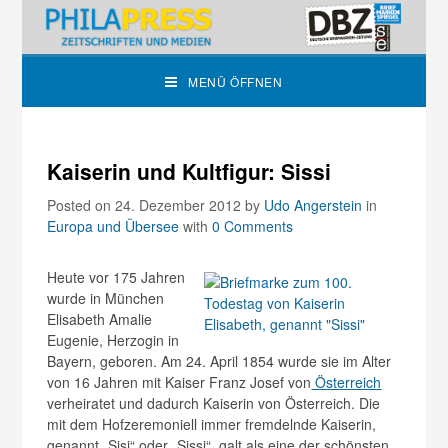
MENÜ ÖFFNEN
Kaiserin und Kultfigur: Sissi
Posted on 24. Dezember 2012
by
Udo Angerstein
in
Europa und Übersee
with
0 Comments
Heute vor 175 Jahren
wurde in München
Elisabeth Amalie
Eugenie, Herzogin in
Bayern, geboren. Am 24. April 1854 wurde sie im Alter
von 16 Jahren mit Kaiser Franz Josef von
Österreich
verheiratet und dadurch Kaiserin von Österreich. Die
mit dem Hofzeremoniell immer fremdelnde Kaiserin,
genannt „Sisi“ oder „Sissi“, galt als eine der schönsten