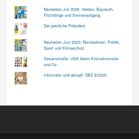
Neuheiten Juli 2026: Helden, Bayreuth,
Flüchtlinge und Sonnenaufgang
Der peinliche Präsident
Neuheiten Juni 2023: Rennbahnen, Politik,
Sport und Klimaschutz
Sesamstraße: USA feiern Krümelmonster
und Co
Informativ und aktuell: DBZ 8/2025