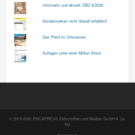
Informativ und aktuell: DBZ 8/2025
Sondermarken nicht überall erhältlich
Das Pferd im Ortsnamen
Auflagen unter einer Million Stück
© 2015-2022 PHILAPRESS Zeitschriften und Medien GmbH & Co.
KG