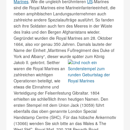
Marines
. Wie die ungleich berühmteren
US
-Marines
sind die Royal Marines eine Marineinfanterieeinheit, die
neben amphibischen Landungsunternehmen auch
zahlreiche andere Spezialaufträge ausführt. So fanden
sich ihre Soldaten auch fern des Meeres in der Wüste
des Iraks und den Bergen Afghanistans wieder.
Gegründet wurden die Royal Marines am 28. Oktober
1664, also vor genau 350 Jahren. Damals lautete der
Name der Einheit „Maritimes Fußregiment des Duke of
York and Albany“, dieser wurde später zum König
Jakob II. gekrönt.
Seither
waren die Royal Marines an
zahlreichen wichtigen
Operationen beteiligt, wie
etwas die Einnahme und
Verteidigung der Felsenfestung Gibraltar. 1804
erhielten sie schließlich ihren heutigen Namen. Den
ersten Stempel mit dem Union Jack (13059) führt
ebenfalls das oben genannte London Special
Handstamp Centre (SHC). Für das hübsche Ankermotiv
(13066) wenden Sie sich bitte an das Wales & The
West SHC, Royal Mail, 220-228 Penarth Road,