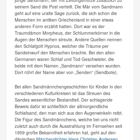
junge Sandmann, der mit Zeitungsmütze zusätzlich zu
seinem Sand die Post verteilt. Die Mär vom Sandmann
geht auf eine uralte Sage zurück, die sich schon die
Menschen im antiken Griechenland in einer etwas
anderen Form erzählt hatten. Dort war es der
Traumdämon Morpheus, der Schlummerkörner in die
Augen der Menschen streute. Andere Quellen nennen
den Schlafgott Hypnos, welcher die Träume per
Sandeinwurf den Menschen brachte. Bei den alten
Germanen waren Schlaf und Tod Geschwister, die
beide mit dem Namen „Sandmann“ versehen wurden.
Dort rührt der Name aber von „Senden“ (Sendbote).
Bei allen Sandmännchengeschichten für Kinder in den
verschiedenen Kulturkreisen ist das Streuen des
Sandes wesentlicher Bestandteil. Der schlagende
Beweis dafür ist schließlich der allmorgendliche
Schlafsand, den man sich aus den Augenwinkeln reibt.
Die Figur des Sandmännchens, welche bei uns nicht
zuletzt auch durch die Ausstrahlung im Fernsehen seit
1959 große Bekanntheit erfahren hat, geht auf den
dänischen
Märchendichter
Hans Christian Andersen