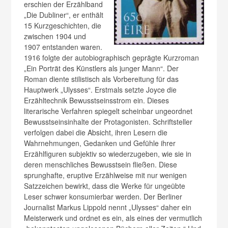
erschien der Erzählband
„Die Dubliner“, er enthält
15 Kurzgeschichten, die
zwischen 1904 und
1907 entstanden waren.
1916 folgte der autobiographisch geprägte Kurzroman
„Ein Porträt des Künstlers als junger Mann“. Der
Roman diente stilistisch als Vorbereitung für das
Hauptwerk „Ulysses“. Erstmals setzte Joyce die
Erzähltechnik Bewusstseinsstrom ein. Dieses
literarische Verfahren spiegelt scheinbar ungeordnet
Bewusstseinsinhalte der Protagonisten. Schriftsteller
verfolgen dabei die Absicht, ihren Lesern die
Wahrnehmungen, Gedanken und Gefühle ihrer
Erzählfiguren subjektiv so wiederzugeben, wie sie in
deren menschliches Bewusstsein fließen. Diese
sprunghafte, eruptive Erzählweise mit nur wenigen
Satzzeichen bewirkt, dass die Werke für ungeübte
Leser schwer konsumierbar werden. Der Berliner
Journalist Markus Lippold nennt „Ulysses“ daher ein
Meisterwerk und ordnet es ein, als eines der vermutlich