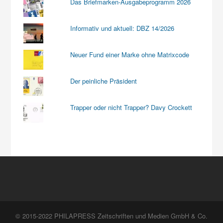
Das Briefmarken-Ausgabeprogramm 2026
Informativ und aktuell: DBZ 14/2026
Neuer Fund einer Marke ohne Matrixcode
Der peinliche Präsident
Trapper oder nicht Trapper? Davy Crockett
© 2015-2022 PHILAPRESS Zeitschriften und Medien GmbH & Co.