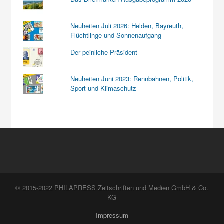
Neuheiten Juli 2026: Helden, Bayreuth,
Flüchtlinge und Sonnenaufgang
Der peinliche Präsident
Neuheiten Juni 2023: Rennbahnen, Politik,
Sport und Klimaschutz
© 2015-2022 PHILAPRESS Zeitschriften und Medien GmbH & Co.
KG
Impressum