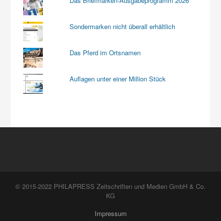
Das Briefmarken-Ausgabeprogramm 2026
Sondermarken nicht überall erhältlich
Das Pferd im Ortsnamen
Auflagen unter einer Million Stück
© 2015-2022 PHILAPRESS Zeitschriften und Medien GmbH & Co.
KG
Impressum