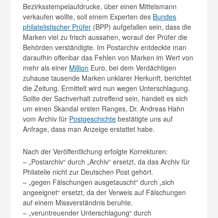
Bezirksstempelaufdrucke, über einen Mittelsmann
verkaufen wollte, soll einem Experten des
Bundes
philatelistischer Prüfer
(BPP) aufgefallen sein, dass die
Marken viel zu frisch aussahen, worauf der Prüfer die
Behörden verständigte. Im Postarchiv entdeckte man
daraufhin offenbar das Fehlen von Marken im Wert von
mehr als einer
Million
Euro, bei dem Verdächtigen
zuhause tausende Marken unklarer Herkunft, berichtet
die Zeitung. Ermittelt wird nun wegen Unterschlagung.
Sollte der Sachverhalt zutreffend sein, handelt es sich
um einen Skandal ersten Ranges, Dr. Andreas Hahn
vom Archiv für
Postgeschichte
bestätigte uns auf
Anfrage, dass man Anzeige erstattet habe.
Nach der Veröffentlichung erfolgte Korrekturen:
– „Postarchiv“ durch „Archiv“ ersetzt, da das Archiv für
Philatelie nicht zur Deutschen Post gehört.
– „gegen Fälschungen ausgetauscht“ durch „sich
angeeignet“ ersetzt, da der Verweis auf Fälschungen
auf einem Missverständnis beruhte.
– „veruntreuender Unterschlagung“ durch