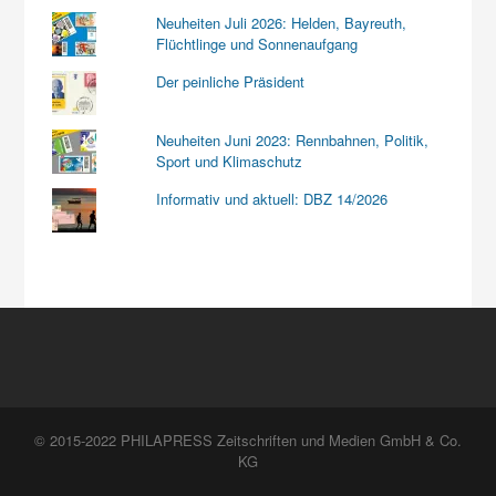
Neuheiten Juli 2026: Helden, Bayreuth,
Flüchtlinge und Sonnenaufgang
Der peinliche Präsident
Neuheiten Juni 2023: Rennbahnen, Politik,
Sport und Klimaschutz
Informativ und aktuell: DBZ 14/2026
© 2015-2022 PHILAPRESS Zeitschriften und Medien GmbH & Co.
KG