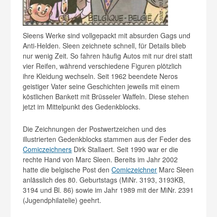
Sleens Werke sind vollgepackt mit absurden Gags und
Anti-Helden. Sleen zeichnete schnell, für Details blieb
nur wenig Zeit. So fahren häufig Autos mit nur drei statt
vier Reifen, während verschiedene Figuren plötzlich
ihre Kleidung wechseln. Seit 1962 beendete Neros
geistiger Vater seine Geschichten jeweils mit einem
köstlichen Bankett mit Brüsseler Waffeln. Diese stehen
jetzt im Mittelpunkt des Gedenkblocks.
Die Zeichnungen der Postwertzeichen und des
illustrierten Gedenkblocks stammen aus der Feder des
Comiczeichners
Dirk Stallaert. Seit 1990 war er die
rechte Hand von Marc Sleen. Bereits im Jahr 2002
hatte die belgische Post den
Comiczeichner
Marc Sleen
anlässlich des 80. Geburtstags (MiNr. 3193, 3193KB,
3194 und Bl. 86) sowie im Jahr 1989 mit der MiNr. 2391
(Jugendphilatelie) geehrt.