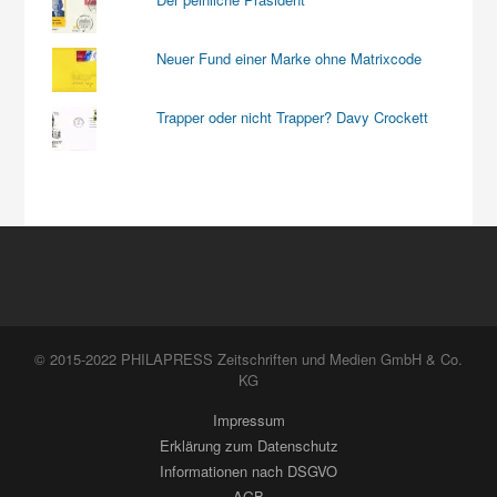
Neuer Fund einer Marke ohne Matrixcode
Trapper oder nicht Trapper? Davy Crockett
© 2015-2022 PHILAPRESS Zeitschriften und Medien GmbH & Co.
KG
Impressum
Erklärung zum Datenschutz
Informationen nach DSGVO
AGB