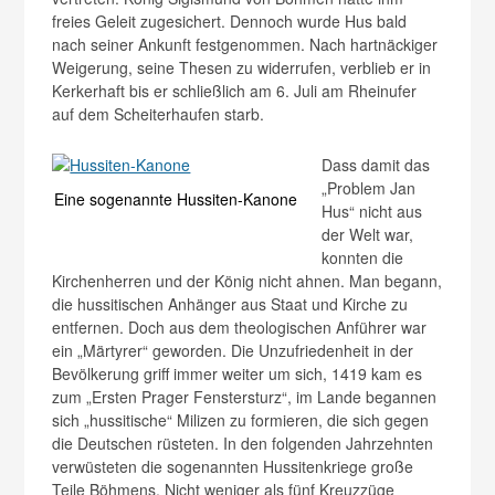
freies Geleit zugesichert. Dennoch wurde Hus bald
nach seiner Ankunft festgenommen. Nach hartnäckiger
Weigerung, seine Thesen zu widerrufen, verblieb er in
Kerkerhaft bis er schließlich am 6. Juli am Rheinufer
auf dem Scheiterhaufen starb.
Dass damit das
„Problem Jan
Eine sogenannte Hussiten-Kanone
Hus“ nicht aus
der Welt war,
konnten die
Kirchenherren und der König nicht ahnen. Man begann,
die hussitischen Anhänger aus Staat und Kirche zu
entfernen. Doch aus dem theologischen Anführer war
ein „Märtyrer“ geworden. Die Unzufriedenheit in der
Bevölkerung griff immer weiter um sich, 1419 kam es
zum „Ersten Prager Fenstersturz“, im Lande begannen
sich „hussitische“ Milizen zu formieren, die sich gegen
die Deutschen rüsteten. In den folgenden Jahrzehnten
verwüsteten die sogenannten Hussitenkriege große
Teile Böhmens. Nicht weniger als fünf Kreuzzüge