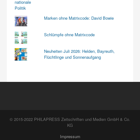
Marken ohne Matrixcode: David Bowie
Schlümpfe ohne Matrixcode
Neuheiten Juli 2026: Helden, Bayreuth,
Flüchtlinge und Sonnenaufgang
© 2015-2022 PHILAPRESS Zeitschriften und Medien GmbH & Co.
KG
Impressum