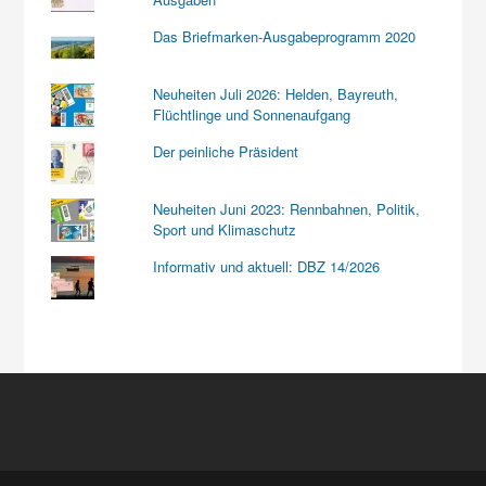
Das Briefmarken-Ausgabeprogramm 2020
Neuheiten Juli 2026: Helden, Bayreuth,
Flüchtlinge und Sonnenaufgang
Der peinliche Präsident
Neuheiten Juni 2023: Rennbahnen, Politik,
Sport und Klimaschutz
Informativ und aktuell: DBZ 14/2026