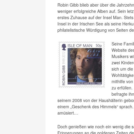
Robin Gibb blieb aber über die Jahrzehn
weniger erfolgreiche Alben auf. Sein letz
erstes Zuhause auf der Insel Man. Stets
Insel in der Irischen See als seine Herk
philatelistische Würdigung von Seiten 
Seine Famili
Website de
Musikers w
zwei Kinder
sich um die 
Wohltätigke
mithilfe vo
zu erfüllen.
befragte ihn
seinem 2008 von der Haushälterin gebor
einem „Geschenk des Himmels“ sprach. 
amüsiert…
Doch genießen wie noch ein wenig die s
Erinnerungen an die goldenen Zeiten de