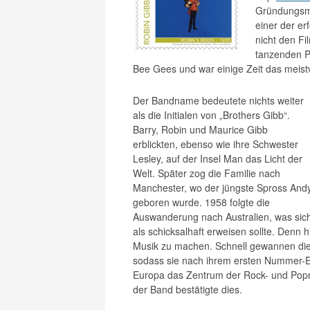
Gründungsmi
einer der e
nicht den Fi
tanzenden P
Bee Gees und war einige Zeit das meistv
Der Bandname bedeutete nichts weiter
als die Initialen von „Brothers Gibb“.
Barry, Robin und Maurice Gibb
erblickten, ebenso wie ihre Schwester
Lesley, auf der Insel Man das Licht der
Welt. Später zog die Familie nach
Manchester, wo der jüngste Spross And
geboren wurde. 1958 folgte die
Auswanderung nach Australien, was sic
als schicksalhaft erweisen sollte.
Denn hi
Musik zu machen. Schnell gewannen die
sodass sie nach ihrem ersten Nummer-Ei
Europa das Zentrum der Rock- und Popmusi
der Band bestätigte dies.