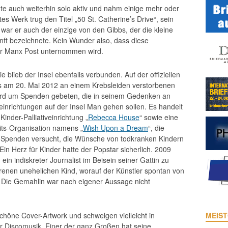
te auch weiterhin solo aktiv und nahm einige mehr oder
tes Werk trug den Titel „50 St. Catherine’s Drive“, sein
 war er auch der einzige von den Gibbs, der die kleine
unft bezeichnete. Kein Wunder also, dass diese
der Manx Post unternommen wird.
e blieb der Insel ebenfalls verbunden. Auf der offiziellen
s am 20. Mai 2012 an einem Krebsleiden verstorbenen
ird um Spenden gebeten, die in seinem Gedenken an
einrichtungen auf der Insel Man gehen sollen. Es handelt
Kinder-Palliativeinrichtung „
Rebecca House
“ sowie eine
its-Organisation namens „
Wish Upon a Dream
“, die
n Spenden versucht, die Wünsche von todkranken Kindern
 Ein Herz für Kinder hatte der Popstar sicherlich. 2009
 ein indiskreter Journalist im Beisein seiner Gattin zu
enen unehelichen Kind, worauf der Künstler spontan von
Die Gemahlin war nach eigener Aussage nicht
chöne Cover-Artwork und schwelgen vielleicht in
MEIST
r Discomusik. Einer der ganz Großen hat seine