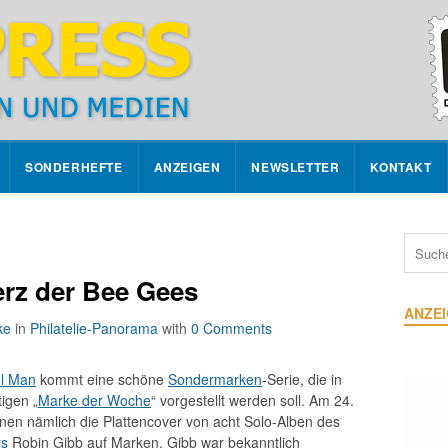
SONDERHEFTE
ANZEIGEN
NEWSLETTER
KONTAKT
rz der Bee Gees
ANZE
ke
in
Philatelie-Panorama
with
0 Comments
el Man
kommt eine schöne
Sondermarken
-Serie, die in
igen „
Marke der Woche
“ vorgestellt werden soll. Am 24.
inen nämlich die Plattencover von acht Solo-Alben des
rs
Robin Gibb auf Marken. Gibb war bekanntlich