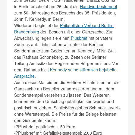
zum Besuch des 44. US-Präsidenten, Barack Obama,
in Berlin erscheint am 26. Juni ein
Handwerbestempel
zum 50. Jahrestag des Besuchs des 35. Präsidenten,
John F. Kennedy, in Berlin.
Wiederum begleitet der
Philatelisten-Verband Berlin-
Brandenburg
den Besuch mit einer Ganzsache. Zur
Abwechslung legen sie einen
Plusbrief
mit privatem
Zudruck auf. Links sehen wir unter der Berliner
Sondermarke zum Gedenken an Kennedy, MiNr. 241,
das Rathaus Schöneberg, zu Zeiten der Berliner
Teilung Amtssitz des Regierenden Bürgermeisters. Vor
dem Rathaus hielt
Kennedy seine stürmisch bejubelte
Ansprache
.
Auch dieses Mal bieten die Berliner Philatelisten an, die
Ganzsache an Besteller zu adressieren und mit dem
Sonderstempel versehen zu lassen. Des Weiteren
können Sie den Umschlag gefälligkeitsentwertet und
postfrisch beziehen. Schließlich gibt es Schmuckkuverts
ohne Wertstempel. Die Preise für die Belege belasten
den Geldbeutel kaum:
•?Plusbrief postfrisch: 1,50 Euro
•?Plusbrief mit Gefälligkeitsstempel: 2,00 Euro