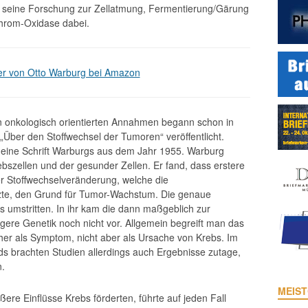
für seine Forschung zur Zellatmung, Fermentierung/Gärung
hrom-Oxidase dabei.
er von Otto Warburg bei Amazon
n onkologisch orientierten Annahmen begann schon in
„Über den Stoffwechsel der Tumoren“ veröffentlicht.
 eine Schrift Warburgs aus dem Jahr 1955. Warburg
ebszellen und der gesunder Zellen. Er fand, dass erstere
ner Stoffwechselveränderung, welche die
zte, den Grund für Tumor-Wachstum. Die genaue
s umstritten. In ihr kam die dann maßgeblich zur
ere Genetik noch nicht vor. Allgemein begreift man das
r als Symptom, nicht aber als Ursache von Krebs. Im
s brachten Studien allerdings auch Ergebnisse zutage,
n.
MEIST
ere Einflüsse Krebs förderten, führte auf jeden Fall