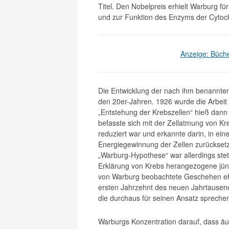
Titel. Den Nobelpreis erhielt Warburg 
und zur Funktion des Enzyms der Cytoc
Anzeige: Büch
Die Entwicklung der nach ihm benannte
den 20er-Jahren. 1926 wurde die Arbeit 
„Entstehung der Krebszellen“ hieß dann
befasste sich mit der Zellatmung von Kr
reduziert war und erkannte darin, in ei
Energiegewinnung der Zellen zurückset
„Warburg-Hypothese“ war allerdings stet
Erklärung von Krebs herangezogene jüng
von Warburg beobachtete Geschehen ehe
ersten Jahrzehnt des neuen Jahrtausend
die durchaus für seinen Ansatz spreche
Warburgs Konzentration darauf, dass äuß