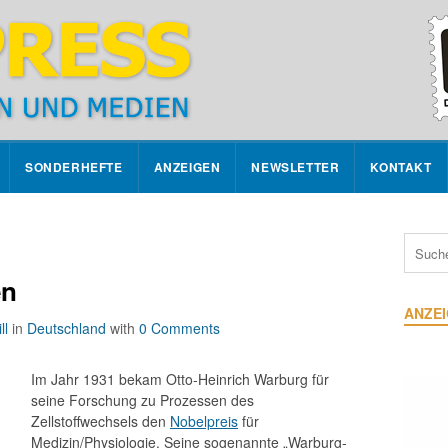
SONDERHEFTE
ANZEIGEN
NEWSLETTER
KONTAKT
en
ANZE
ll
in
Deutschland
with
0 Comments
Im Jahr 1931 bekam Otto-Heinrich Warburg für
seine Forschung zu Prozessen des
Zellstoffwechsels den
Nobelpreis
für
Medizin/Physiologie. Seine sogenannte „Warburg-