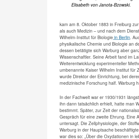
Elisabeth von Janota-Bzowski.
kam am 8. Oktober 1883 in Freiburg zu
als auch Medizin – und nach dem Dienst
Wilhelm-Institut für Biologie
in Berlin
. Au
physikalische Chemie und Biologie an der
dessen betätigte sich Warburg aber ganz 
Wissenschaftler. Seine Arbeit fand im La
Weiterentwicklung experimenteller Meth
umbenannte Kaiser Wilhelm Institut für Z
wurde Direktor der Einrichtung, bei dere
medizinische Forschung half. Warburg ha
In der Fachwelt war er 1930/1931 längst
ihn dann tatsächlich erhielt, hatte man
bestimmt. Später, zur Zeit der nationalso
Gespräch für eine zweite Ehrung. Eine
untersagt. Die Zellphysiologie, der Stof
Warburg in der Hauptsache beschäftigte.
war dies so: „Über die Oxydationen in l