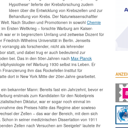
Hypothese“ lieferte der Krebsforschung zudem
Ideen über die Entwicklung von Krebszellen und zur
Behandlung von Krebs. Der Naturwissenschaftler
r Welt. Nach Studien und Promotionen in sowohl
Chemie
 im Ersten Weltkrieg – forschte Warburg am Kaiser-
ch war er in begrenztem Umfang und zeitweise Dozent für
 Friedrich-Wilhelms Universität in Berlin. Jenseits
vorrangig als forschender, nicht als lehrender
bor statt, und dabei trug er auch bedeutend zur
oden bei. Das in den 50er-Jahren nach
Max Planck
ellphysiologie rief Warburg 1930 selbst ins Leben. Er
n Finanzierung ihm das Rockefeller-Institut für
ANZE
tte dort in New York Mitte der 20er-Jahre gearbeitet.
 ein bekannter Mann: Bereits fast ein Jahrzehnt, bevor er
 Warburg erstmals zum Kandidaten für den Nobelpreis
zialistischen Diktatur, war er sogar noch einmal im
 Annahme des Preises hätte das Regime aber sowieso
fwechsel der Zellen – das war der Bereich, mit dem sich
 Schon in seiner medizinischen Dissertation von 1911
ebenden Zellen nach Versuchen am Seeigelei“ lautete ihr