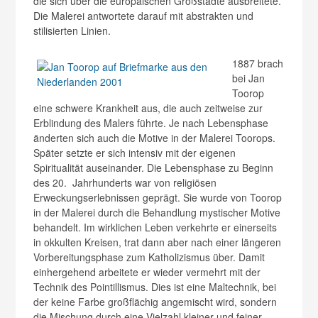
die sich über die europäischen Großstädte ausbreitete.
Die Malerei antwortete darauf mit abstrakten und
stilisierten Linien.
1887 brach
bei Jan
Toorop
eine schwere Krankheit aus, die auch zeitweise zur
Erblindung des Malers führte. Je nach Lebensphase
änderten sich auch die Motive in der Malerei Toorops.
Später setzte er sich intensiv mit der eigenen
Spiritualität auseinander. Die Lebensphase zu Beginn
des 20. Jahrhunderts war von religiösen
Erweckungserlebnissen geprägt. Sie wurde von Toorop
in der Malerei durch die Behandlung mystischer Motive
behandelt. Im wirklichen Leben verkehrte er einerseits
in okkulten Kreisen, trat dann aber nach einer längeren
Vorbereitungsphase zum Katholizismus über. Damit
einhergehend arbeitete er wieder vermehrt mit der
Technik des Pointillismus. Dies ist eine Maltechnik, bei
der keine Farbe großflächig angemischt wird, sondern
die Mischung durch eine Vielzahl kleiner und feiner