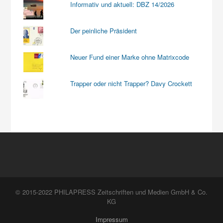
Informativ und aktuell: DBZ 14/2026
Der peinliche Präsident
Neuer Fund einer Marke ohne Matrixcode
Trapper oder nicht Trapper? Davy Crockett
© 2015-2022 PHILAPRESS Zeitschriften und Medien GmbH & Co.
KG
Impressum