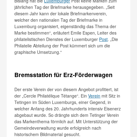
Bislang hat die
Luxemburger
Post keine Marken zum
jährlichen Tag der Briefmarke herausgegeben. „Seit
diesem Jahr kann der lokale Briefmarkenverein,
welcher den nationalen Tag der Briefmarke in
Luxemburg organisiert, eigenständig das Thema der
Marke bestimmen“, erläutert Emile Espen, Leiter des
philatelistischen Dienstes der Luxemburger
Post
. „Die
Philatelie Abteilung der Post kümmert sich um die
graphische Umsetzung.“
Bremsstation für Erz-Förderwagen
Der erste Verein der von diesem Angebot profitiert, ist
der „Cercle Philatélique Tétange“. Ein
Verein
mit Sitz in
Tetingen im Süden Luxemburgs, einer Gegend, in
welcher Anfang des 20. Jahrhunderts intensiv Eisenerz
abgebaut wurde. So drängte sich dem Tetinger Verein
das Markenthema förmlich auf. Mit Unterstützung der
Gemeindeverwaltung wurde erfolgreich nach
historischem Bildmaterial gesucht.