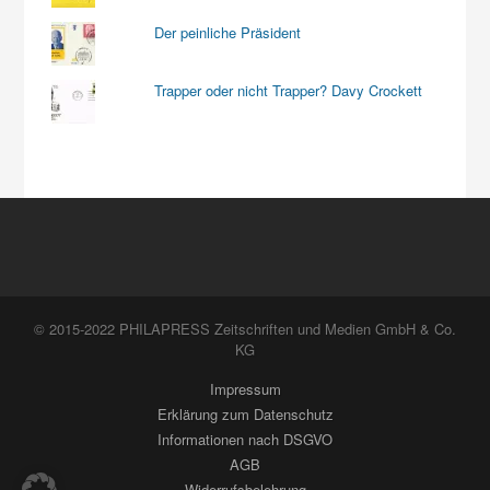
Der peinliche Präsident
Trapper oder nicht Trapper? Davy Crockett
© 2015-2022 PHILAPRESS Zeitschriften und Medien GmbH & Co.
KG
Impressum
Erklärung zum Datenschutz
Informationen nach DSGVO
AGB
Widerrufsbelehrung