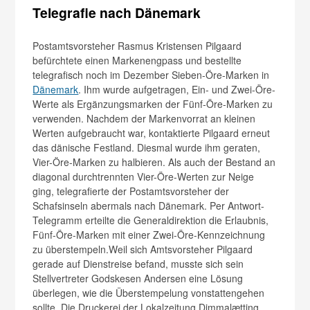
Telegrafie
nach Dänemark
Postamtsvorsteher Rasmus Kristensen Pilgaard
befürchtete einen Markenengpass und bestellte
telegrafisch noch im Dezember Sieben-Öre-Marken in
Dänemark
. Ihm wurde aufgetragen, Ein- und Zwei-Öre-
Werte als Ergänzungsmarken der Fünf-Öre-Marken zu
verwenden. Nachdem der Markenvorrat an kleinen
Werten aufgebraucht war, kontaktierte Pilgaard erneut
das dänische Festland. Diesmal wurde ihm geraten,
Vier-Öre-Marken zu halbieren. Als auch der Bestand an
diagonal durchtrennten Vier-Öre-Werten zur Neige
ging, telegrafierte der Postamtsvorsteher der
Schafsinseln abermals nach Dänemark. Per Antwort-
Telegramm erteilte die Generaldirektion die Erlaubnis,
Fünf-Öre-Marken mit einer Zwei-Öre-Kennzeichnung
zu überstempeln.Weil sich Amtsvorsteher Pilgaard
gerade auf Dienstreise befand, musste sich sein
Stellvertreter Godskesen Andersen eine Lösung
überlegen, wie die Überstempelung vonstattengehen
sollte. Die Druckerei der Lokalzeitung Dimmalætting