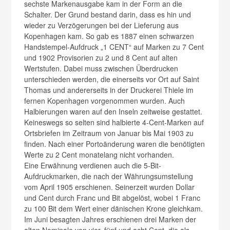
sechste Markenausgabe kam in der Form an die
Schalter. Der Grund bestand darin, dass es hin und
wieder zu Verzögerungen bei der Lieferung aus
Kopenhagen kam. So gab es 1887 einen schwarzen
Handstempel-Aufdruck „1 CENT“ auf Marken zu 7 Cent
und 1902 Provisorien zu 2 und 8 Cent auf alten
Wertstufen. Dabei muss zwischen Überdrucken
unterschieden werden, die einerseits vor Ort auf Saint
Thomas und andererseits in der Druckerei Thiele im
fernen Kopenhagen vorgenommen wurden. Auch
Halbierungen waren auf den Inseln zeitweise gestattet.
Keineswegs so selten sind halbierte 4-Cent-Marken auf
Ortsbriefen im Zeitraum von Januar bis Mai 1903 zu
finden. Nach einer Portoänderung waren die benötigten
Werte zu 2 Cent monatelang nicht vorhanden.
Eine Erwähnung verdienen auch die 5-Bit-
Aufdruckmarken, die nach der Währungsumstellung
vom April 1905 erschienen. Seinerzeit wurden Dollar
und Cent durch Franc und Bit abgelöst, wobei 1 Franc
zu 100 Bit dem Wert einer dänischen Krone gleichkam.
Im Juni besagten Jahres erschienen drei Marken der
alten Nominale von vier, fünf und acht Cent, die als