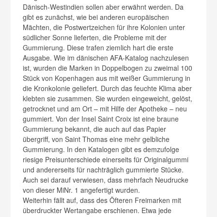
Dänisch-Westindien sollen aber erwähnt werden. Da
gibt es zunächst, wie bei anderen europäischen
Mächten, die Postwertzeichen für ihre Kolonien unter
südlicher Sonne lieferten, die Probleme mit der
Gummierung. Diese trafen ziemlich hart die erste
Ausgabe. Wie im dänischen AFA-Katalog nachzulesen
ist, wurden die Marken in Doppelbogen zu zweimal 100
Stück von Kopenhagen aus mit weißer Gummierung in
die Kronkolonie geliefert. Durch das feuchte Klima aber
klebten sie zusammen. Sie wurden eingeweicht, gelöst,
getrocknet und am Ort – mit Hilfe der Apotheke – neu
gummiert. Von der Insel Saint Croix ist eine braune
Gummierung bekannt, die auch auf das Papier
übergriff, von Saint Thomas eine mehr gelbliche
Gummierung. In den Katalogen gibt es demzufolge
riesige Preisunterschiede einerseits für Originalgummi
und andererseits für nachträglich gummierte Stücke.
Auch sei darauf verwiesen, dass mehrfach Neudrucke
von dieser MiNr. 1 angefertigt wurden.
Weiterhin fällt auf, dass des Öfteren Freimarken mit
überdruckter Wertangabe erschienen. Etwa jede