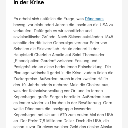
In der Krise
Es erhebt sich natürlich die Frage, was
Dänemark
bewog, vor einhundert Jahren die Inseln an die USA zu
verkaufen. Dafür gab es wirtschaftliche und
sozialpolitische Gründe. Nach Sklavenaufständen 1848
schaffte der dänische Generalgouverneur Peter von
Scholten die Sklaverei ab. Heute erinnert in der
Hauptstadt Charlotte Amalie auf Saint Thomas der
„Emancipation Garden“ zwischen Festung und
Postgebäude an diese bedeutende Entscheidung. Die
Plantagenwirtschaft geriet in die Krise, zudem fielen die
Zuckerpreise. Außerdem brach in der zweiten Hälfte
des 19. Jahrhunderts mehrere Male die Cholera aus,
was der Kolonialverwaltung vor Ort und im fernen
Kopenhagen große Sorgen bereitete. Außerdem kam
es immer wieder zu Unruhen in der Bevölkerung. Gern
wollte Dänemark die Inselgruppe loswerden.
Kopenhagen bot sie um 1870 zum ersten Mal den USA
an. Der Preis: 7,5 Millionen Dollar. Doch die USA, die
schon zuvor für etwas weniger Geld das riesige Alaska