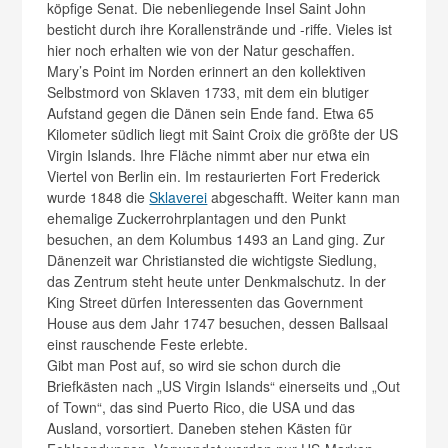
köpfige Senat. Die nebenliegende Insel Saint John
besticht durch ihre Korallenstrände und -riffe. Vieles ist
hier noch erhalten wie von der Natur geschaffen.
Mary’s Point im Norden erinnert an den kollektiven
Selbstmord von Sklaven 1733, mit dem ein blutiger
Aufstand gegen die Dänen sein Ende fand. Etwa 65
Kilometer südlich liegt mit Saint Croix die größte der US
Virgin Islands. Ihre Fläche nimmt aber nur etwa ein
Viertel von Berlin ein. Im restaurierten Fort Frederick
wurde 1848 die
Sklaverei
abgeschafft. Weiter kann man
ehemalige Zuckerrohrplantagen und den Punkt
besuchen, an dem Kolumbus 1493 an Land ging. Zur
Dänenzeit war Christiansted die wichtigste Siedlung,
das Zentrum steht heute unter Denkmalschutz. In der
King Street dürfen Interessenten das Government
House aus dem Jahr 1747 besuchen, dessen Ballsaal
einst rauschende Feste erlebte.
Gibt man Post auf, so wird sie schon durch die
Briefkästen nach „US Virgin Islands“ einerseits und „Out
of Town“, das sind Puerto Rico, die USA und das
Ausland, vorsortiert. Daneben stehen Kästen für