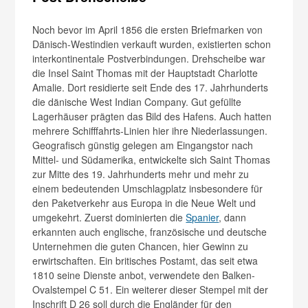
Noch bevor im April 1856 die ersten Briefmarken von
Dänisch-Westindien verkauft wurden, existierten schon
interkontinentale Postverbindungen. Drehscheibe war
die Insel Saint Thomas mit der Hauptstadt Charlotte
Amalie. Dort residierte seit Ende des 17. Jahrhunderts
die dänische West Indian Company. Gut gefüllte
Lagerhäuser prägten das Bild des Hafens. Auch hatten
mehrere Schifffahrts-Linien hier ihre Niederlassungen.
Geografisch günstig gelegen am Eingangstor nach
Mittel- und Südamerika, entwickelte sich Saint Thomas
zur Mitte des 19. Jahrhunderts mehr und mehr zu
einem bedeutenden Umschlagplatz insbesondere für
den Paketverkehr aus Europa in die Neue Welt und
umgekehrt. Zuerst dominierten die
Spanier
, dann
erkannten auch englische, französische und deutsche
Unternehmen die guten Chancen, hier Gewinn zu
erwirtschaften. Ein britisches Postamt, das seit etwa
1810 seine Dienste anbot, verwendete den Balken-
Ovalstempel C 51. Ein weiterer dieser Stempel mit der
Inschrift D 26 soll durch die Engländer für den