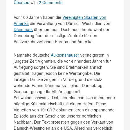
Übersee
with
2 Comments
Vor 100 Jahren haben die
Vereinigten Staaten von
Amerika
die Verwaltung von Dänisch-Westindien von
Dänemark
übernommen. Doch noch heute weht der
Dannebrog über der einstige Zentrale für den
Postverkehr zwischen Europa und Amerika.
Namhafte deutsche
Auk­tionshäuser
versteigerten in
jüngster Zeit Vignetten, die vor einhundert Jahren für
Aufregung sorgten. Sie sind Briefmarken ähnlich
gestaltet, tragen jedoch keine Wertangabe. Die
farbigen Drucke zeigen im Vordergrund die stolz
wehende Fahne Dänemarks – einen Dannebrog.
Genauer gesagt die Militärflagge mit
Schwalbenschwanz. Dahinter eine exotisch anmutende
hügelige Küstenlandschaft mit einem Hafen. Diese
Vignetten von 1916/17 dokumentieren eine spannende
Episode aus der Geschichte unserer nördlichen
Nachbarn. Der Text protestiert gegen den Verkauf von
Dänisch-Westindien an die USA. Allerdings vergeblich.