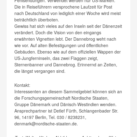
Fehlsendungen. Verwendet werden nur US-Marken.
Die in Reiseführern versprochene Laufzeit für Post
nach Deutschland von lediglich einer Woche wird meist
beträchtlich überboten.
Gewiss hat sich vieles auf den Inseln seit der Dänenzeit
verändert. Doch die Vision von den eingangs
erwähnten Vig­netten lebt. Der Dannebrog weht nach
wie vor. Auf alten Befestigungen und öffentlichen
Gebäuden. Ebenso wie auf dem offiziellen Wappen der
US-Jungferninseln, das zwei Flaggen zeigt,
Sternenbanner und Dannebrog. Erinnernd an Zeiten,
die längst vergangen sind.
Kontakt:
Interessenten an diesem Sammelgebiet können sich an
die Forschungsgemeinschaft Nordische Staaten,
Gruppe Dänemark und Dänisch-Westindien wenden.
Ansprechpartner ist Detlef Fürth, Schlangenbader Str.
96, 14197 Berlin, Tel. 030 / 8238231,
denmark@nordische-staaten.de.