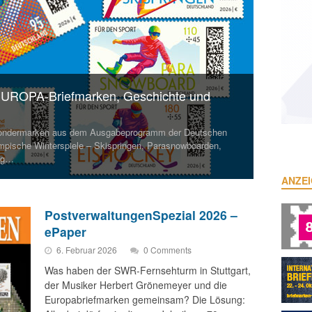
 EUROPA-Briefmarken, Geschichte und
Sondermarken aus dem Ausgabeprogramm der Deutschen
mpische Winterspiele – Skispringen, Parasnowboarden,
ung…
ANZE
PostverwaltungenSpezial 2026 –
ePaper
6. Februar 2026
0 Comments
Was haben der SWR-Fernsehturm in Stuttgart,
der Musiker Herbert Grönemeyer und die
Europabriefmarken gemeinsam? Die Lösung: