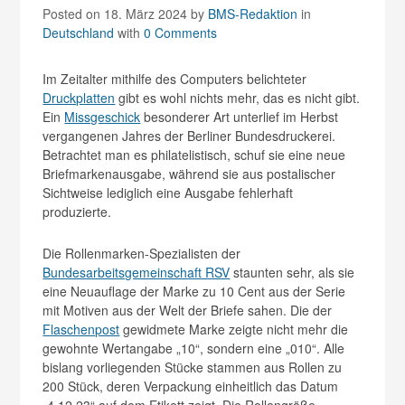
Posted on 18. März 2024
by
BMS-Redaktion
in
Deutschland
with
0 Comments
Im Zeitalter mithilfe des Computers belichteter
Druckplatten
gibt es wohl nichts mehr, das es nicht gibt.
Ein
Missgeschick
besonderer Art unterlief im Herbst
vergangenen Jahres der Berliner Bundesdruckerei.
Betrachtet man es philatelistisch, schuf sie eine neue
Briefmarkenausgabe, während sie aus postalischer
Sichtweise lediglich eine Ausgabe fehlerhaft
produzierte.
Die Rollenmarken-Spezialisten der
Bundesarbeitsgemeinschaft RSV
staunten sehr, als sie
eine Neuauflage der Marke zu 10 Cent aus der Serie
mit Motiven aus der Welt der Briefe sahen. Die der
Flaschenpost
gewidmete Marke zeigte nicht mehr die
gewohnte Wertangabe „10“, sondern eine „010“. Alle
bislang vorliegenden Stücke stammen aus Rollen zu
200 Stück, deren Verpackung einheitlich das Datum
„4.12.23“ auf dem Etikett zeigt. Die Rollengröße