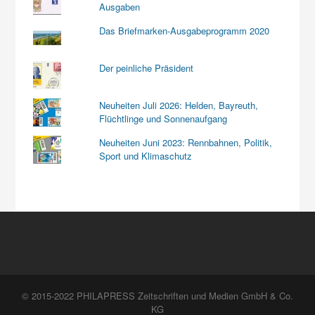
Ausgaben
Das Briefmarken-Ausgabeprogramm 2020
Der peinliche Präsident
Neuheiten Juli 2026: Helden, Bayreuth,
Flüchtlinge und Sonnenaufgang
Neuheiten Juni 2023: Rennbahnen, Politik,
Sport und Klimaschutz
© 2015-2022 PHILAPRESS Zeitschriften und Medien GmbH & Co.
KG