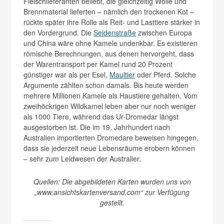
Fleischlieferanten beliebt, die gleichzeitig Wolle und
Brennmaterial lieferten – nämlich den trockenen Kot –
rückte später ihre Rolle als Reit- und Lasttiere stärker in
den Vordergrund. Die
Seidenstraße
zwischen Europa
und China wäre ohne Kamele undenkbar. Es existieren
römische Berechnungen, aus denen hervorgeht, dass
der Warentransport per Kamel rund 20 Prozent
günstiger war als per Esel,
Maultier
oder Pferd. Solche
Argumente zählten schon damals. Bis heute werden
mehrere Millionen Kamele als Haustiere gehalten. Vom
zweihöckrigen Wildkamel leben aber nur noch weniger
als 1000 Tiere, während das Ur-Dromedar längst
ausgestorben ist. Die im 19. Jahrhundert nach
Australien importierten Dromedare beweisen hingegen,
dass sie jederzeit neue Lebensräume erobern können
– sehr zum Leidwesen der Australier.
Quellen: Die abgebildeten Karten wurden uns von
„www.ansichtskartenversand.com“ zur Verfügung
gestellt.