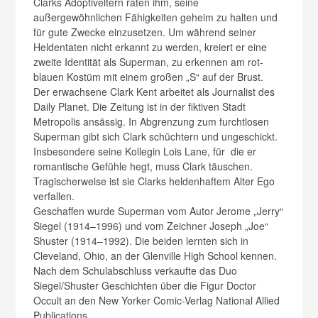
Clarks Adoptiveltern raten ihm, seine
außergewöhnlichen Fähigkeiten geheim zu halten und
für gute Zwecke einzusetzen. Um während seiner
Heldentaten nicht erkannt zu werden, kreiert er eine
zweite Identität als Superman, zu erkennen am rot-
blauen Kostüm mit einem großen „S“ auf der Brust.
Der erwachsene Clark Kent arbeitet als Journalist des
Daily Planet. Die Zeitung ist in der fiktiven Stadt
Metropolis ansässig. In Abgrenzung zum furchtlosen
Superman gibt sich Clark schüchtern und ungeschickt.
Insbesondere seine Kollegin Lois Lane, für die er
romantische Gefühle hegt, muss Clark täuschen.
Tragischerweise ist sie Clarks heldenhaftem Alter Ego
verfallen.
Geschaffen wurde Superman vom Autor Jerome „Jerry“
Siegel (1914–1996) und vom Zeichner Joseph „Joe“
Shuster (1914–1992). Die beiden lernten sich in
Cleveland, Ohio, an der Glenville High School kennen.
Nach dem Schulabschluss verkaufte das Duo
Siegel/Shuster Geschichten über die Figur Doctor
Occult an den New Yorker Comic-Verlag National Allied
Publications.