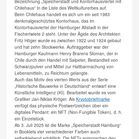
Bezeichnung „Speicherstadt und Kontorhausviertel mit
Chilehaus“ in die Liste des Weltkulturerbes auf.
Beim Chilehaus handelt es sich um ein seit 1983
denkmalgeschütztes Kontorhaus, das im
Kontorhausviertel der Hamburger Altstadt in der
Fischertwiete 2 steht. Unter der Ägide des Architekten
Fritz Höger wurde es zwischen 1922 und 1924 gebaut
und hat zehn Stockwerke. Auftraggeber war der
Hamburger Kaufmann Henry Brarens Sloman, der in
Chile durch den Handel mit Salpeter, Bestandteil von
Schwarzpulver und Mittel zur Haltbarmachung von
Lebensmitteln, zu Reichtum gelangte.
Auch das Motiv des vierten Werts aus der Serie
„Historische Bauwerke in Deutschland“ entwarf eine
Künstliche Intelligenz (KI). Bearbeitet wurde es vom
Grafiker Jan-Niklas Kröger. Als
Kryptobriefmarke
verfügt das physische Postwertzeichen über ein
digitales Pendant: ein NFT (Non-Fungible Token), d. h.
ein Einzelstück.
Ab 3. Juli 2025 ist die Marke „Speicherstadt Hamburg“
in Booklets vier verschiedener Farben auch
selbstklebend erhältlich. Die NFTs entsprechen den