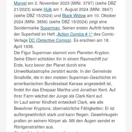
Marvel
am 2. November 2023 (MiNr. 3797) (siehe DBZ
21/2023) sowie
Hulk
am 1. August 2024 (MiNr. 3847)
(siehe DBZ 15/2024) und
Black Widow
am 10. Oktober
2024 (MiNr. 3856) (siehe DBZ 19/2024) zeigt eine
Sondermarke
Superman
. Seinen ersten Auftritt feierte
der Superheld im Heft
„Action Comics # 1“
des Comic-
Verlags
DC (Detective Comics)
. Es erschien am 18.
April 1938.
Die Figur Superman stammt vom Planeten Krypton.
Seine Eltern schickten ihn in einem Raumschiff zur
Erde, kurz bevor der Planet durch eine
Umweltkatastrophe zerstört wurde. In der Gemeinde
Smallville, die in den meisten Superman-Geschichte im
amerikanischen Bundesstaat Kansas angesiedelt ist,
findet ihn das Ehepaar Martha und Jonathan Kent. Auf
ihrer Farm wächst der Junge als Clark Kent auf.
Im Lauf seiner Kindheit entwickelt Clark, wie alle
Bewohner Kryptons, übernatürliche Fähigkeiten: Er ist
außergewöhnlich stark und kann fliegen. Gewehrkugeln
prallen an seinem Körper ab. Mit den Augen sendet er
Röntgenstrahlen aus.