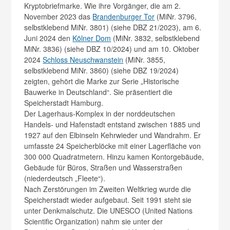
Kryptobriefmarke. Wie ihre Vorgänger, die am 2.
November 2023 das
Brandenburger Tor
(MiNr. 3796,
selbstklebend MiNr. 3801) (siehe DBZ 21/2023), am 6.
Juni 2024 den
Kölner Dom
(MiNr. 3832, selbstklebend
MiNr. 3836) (siehe DBZ 10/2024) und am 10. Oktober
2024
Schloss Neuschwanstein
(MiNr. 3855,
selbstklebend MiNr. 3860) (siehe DBZ 19/2024)
zeigten, gehört die Marke zur Serie „Historische
Bauwerke in Deutschland“. Sie präsentiert die
Speicherstadt Hamburg.
Der Lagerhaus-Komplex in der norddeutschen
Handels- und Hafenstadt entstand zwischen 1885 und
1927 auf den Elbinseln Kehrwieder und Wandrahm. Er
umfasste 24 Speicherblöcke mit einer Lagerfläche von
300 000 Quadratmetern. Hinzu kamen Kontorgebäude,
Gebäude für Büros, Straßen und Wasserstraßen
(niederdeutsch „Fleete“).
Nach Zerstörungen im Zweiten Weltkrieg wurde die
Speicherstadt wieder aufgebaut. Seit 1991 steht sie
unter Denkmalschutz. Die UNESCO (United Nations
Scientific Organization) nahm sie unter der