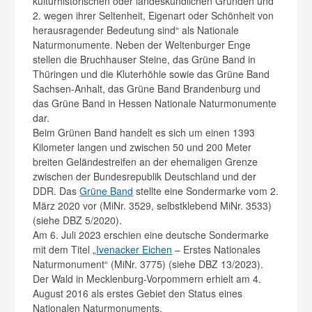
kulturhistorischen oder landeskundlichen Gründen und
2. wegen ihrer Seltenheit, Eigenart oder Schönheit von
herausragender Bedeutung sind“ als Nationale
Naturmonumente. Neben der Weltenburger Enge
stellen die Bruchhauser Steine, das Grüne Band in
Thüringen und die Kluterhöhle sowie das Grüne Band
Sachsen-Anhalt, das Grüne Band Brandenburg und
das Grüne Band in Hessen Nationale Naturmonumente
dar.
Beim Grünen Band handelt es sich um einen 1393
Kilometer langen und zwischen 50 und 200 Meter
breiten Geländestreifen an der ehemaligen Grenze
zwischen der Bundesrepublik Deutschland und der
DDR. Das
Grüne Band
stellte eine Sondermarke vom 2.
März 2020 vor (MiNr. 3529, selbstklebend MiNr. 3533)
(siehe DBZ 5/2020).
Am 6. Juli 2023 erschien eine deutsche Sondermarke
mit dem Titel „
Ivenacker Eichen
– Erstes Nationales
Naturmonument“ (MiNr. 3775) (siehe DBZ 13/2023).
Der Wald in Mecklenburg-Vorpommern erhielt am 4.
August 2016 als erstes Gebiet den Status eines
Nationalen Naturmonuments.