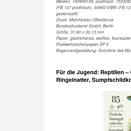
Weiden: 150909109, postfrisch: 152308
(FB 137 postfrisch), 008501EW5 (FB 13
gestempelt)
Druck: Mehrfarben-Offsetdruck
Bundesdruckerei GmbH, Berlin
Größe: 31,80 x 30,13 mm
Papier: gestrichenes, weißes, fluoreszi
Postwertzeichenpapier DP II
Bogenrandgestaltung: Grüntöne des Mot
Für die Jugend: Reptilien 
Ringelnatter, Sumpfschildk