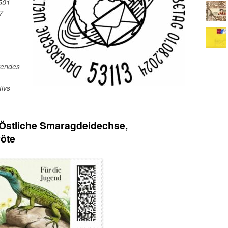
501
7
erendes
ivs
– Östliche Smaragdeidechse,
röte