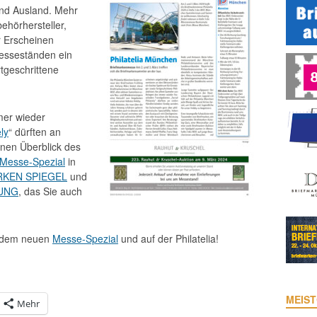
und Ausland. Mehr
ehörhersteller,
 Erscheinen
esseständen ein
rtgeschrittene
mer wieder
ely
“ dürften an
inen Überblick des
Messe-Spezial
in
RKEN SPIEGEL
und
UNG
, das Sie auch
t dem neuen
Messe-Spezial
und auf der Philatelia!
MEIST
Mehr