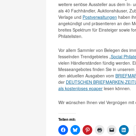
weitere seriöse Aussteller aus dem In- 
als 40 Fachhändler, Auktionshäuser, Zub
Verlage und
Postverwaltungen
haben ihr
angekündigt und präsentieren an den M
breites Spektrum für Einsteiger sowie fo
Philatelisten.
Vor allem Sammler von Belegen des im
fesselnden Trendgebietes „
Social Philat
vielen Händlerständen fündig werden. E
Messeangebotes finden Sie in unserem
den aktuellen Ausgaben vom
BRIEFMA
der
DEUTSCHEN BRIEFMARKEN-ZEIT
als kostenloses epaper
lesen können.
Wir wünschen Ihnen viel Vergnügen mi
Teilen mit: