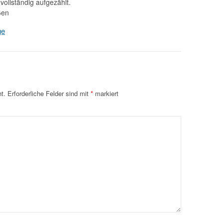
vollständig aufgezählt.
ßen
ge
t.
Erforderliche Felder sind mit
*
markiert