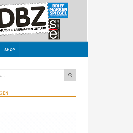
SHOP
IGEN
h