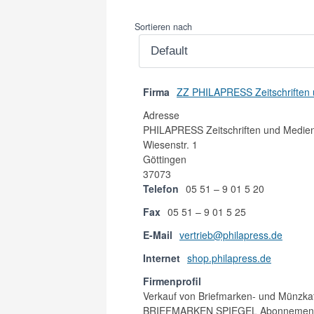
Sortieren nach
Firma
ZZ PHILAPRESS Zeitschriften
Adresse
PHILAPRESS Zeitschriften und Medi
Wiesenstr. 1
Göttingen
37073
Telefon
05 51 – 9 01 5 20
Fax
05 51 – 9 01 5 25
E-Mail
vertrieb@philapress.de
Internet
shop.philapress.de
Firmenprofil
Verkauf von Briefmarken- und Münzka
BRIEFMARKEN SPIEGEL Abonnement