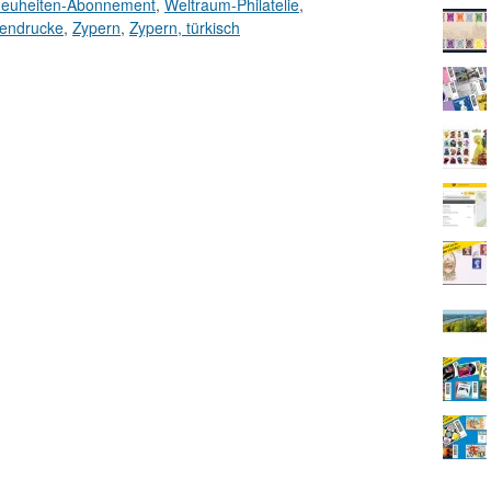
neuheiten-Abonnement
,
Weltraum-Philatelie
,
endrucke
,
Zypern
,
Zypern, türkisch