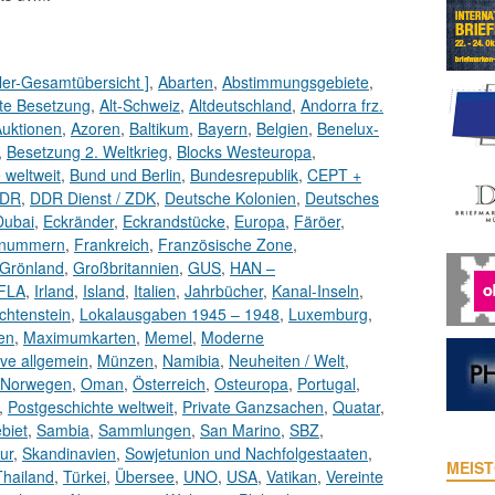
ler-Gesamtübersicht ]
,
Abarten
,
Abstimmungsgebiete
,
erte Besetzung
,
Alt-Schweiz
,
Altdeutschland
,
Andorra frz.
uktionen
,
Azoren
,
Baltikum
,
Bayern
,
Belgien
,
Benelux-
,
Besetzung 2. Weltkrieg
,
Blocks Westeuropa
,
e weltweit
,
Bund und Berlin
,
Bundesrepublik
,
CEPT +
DR
,
DDR Dienst / ZDK
,
Deutsche Kolonien
,
Deutsches
Dubai
,
Eckränder
,
Eckrandstücke
,
Europa
,
Färöer
,
nummern
,
Frankreich
,
Französische Zone
,
Grönland
,
Großbritannien
,
GUS
,
HAN –
FLA
,
Irland
,
Island
,
Italien
,
Jahrbücher
,
Kanal-Inseln
,
chtenstein
,
Lokalausgaben 1945 – 1948
,
Luxemburg
,
en
,
Maximumkarten
,
Memel
,
Moderne
ve allgemein
,
Münzen
,
Namibia
,
Neuheiten / Welt
,
Norwegen
,
Oman
,
Österreich
,
Osteuropa
,
Portugal
,
,
Postgeschichte weltweit
,
Private Ganzsachen
,
Quatar
,
biet
,
Sambia
,
Sammlungen
,
San Marino
,
SBZ
,
ur
,
Skandinavien
,
Sowjetunion und Nachfolgestaaten
,
MEIST
Thailand
,
Türkei
,
Übersee
,
UNO
,
USA
,
Vatikan
,
Vereinte