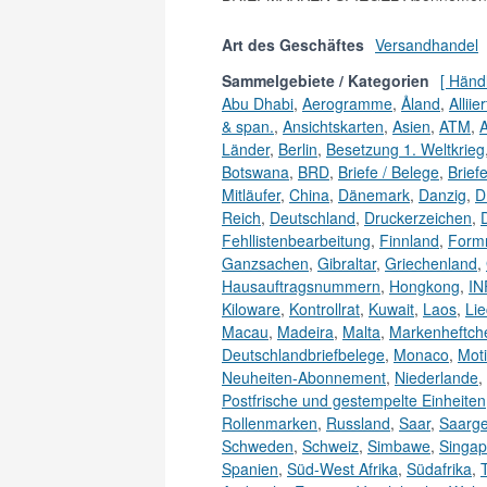
Art des Geschäftes
Versandhandel
Sammelgebiete / Kategorien
[ Händ
Abu Dhabi
,
Aerogramme
,
Åland
,
Allii
& span.
,
Ansichtskarten
,
Asien
,
ATM
,
A
Länder
,
Berlin
,
Besetzung 1. Weltkrieg
Botswana
,
BRD
,
Briefe / Belege
,
Brief
Mitläufer
,
China
,
Dänemark
,
Danzig
,
D
Reich
,
Deutschland
,
Druckerzeichen
,
Fehllistenbearbeitung
,
Finnland
,
Form
Ganzsachen
,
Gibraltar
,
Griechenland
,
Hausauftragsnummern
,
Hongkong
,
IN
Kiloware
,
Kontrollrat
,
Kuwait
,
Laos
,
Lie
Macau
,
Madeira
,
Malta
,
Markenheftch
Deutschlandbriefbelege
,
Monaco
,
Moti
Neuheiten-Abonnement
,
Niederlande
,
Postfrische und gestempelte Einheiten
Rollenmarken
,
Russland
,
Saar
,
Saarge
Schweden
,
Schweiz
,
Simbawe
,
Singap
Spanien
,
Süd-West Afrika
,
Südafrika
,