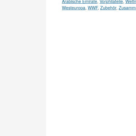
Arabische Emirate
,
Vorphilatelie
,
Welt
Westeuropa
,
WWF
,
Zubehör
,
Zusamm