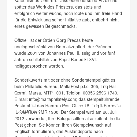
Katechismus-Zentren. Dass eben derselbe Erzbischof
später das Werk des Priesters, das stets und
erfolgreich weiter wuchs, hoch lobte und ihm freie Hand
für die Entwicklung seiner Initiative gab, entbehrt nicht
eines gewissen Beigeschmacks.
Offiziell ist der Orden Gorg Precas heute
uneingeschränkt von Rom akzeptiert, der Gründer
wurde 2001 von Johannes Paul II. selig und vor fünf
Jahren schließlich von Papst Benedikt XVI.
heiliggesprochen worden.
Sonderkuverts mit oder ohne Sonderstempel gibt es
beim Philatelic Bureau, MaltaPost p.l.c. 305, Triq Hal
Qormi, Marsa, MTP 1001, Telefon: 00356 2596 1740,
E-mail: info@maltaphilately.com; das stempelführende
Postamt ist das Hamrun Post Office 18, Triq il-Ferrovija
IL-
?AMRUN
?MR 1900. Der Stempel wird am 26. Juli
2012 verwendet, Ihre Belege sollten also zeitnah in die
Post gehen. Sie können Ihren Stempelwunsch auf
Englisch formulieren, das Auslandsporto nach