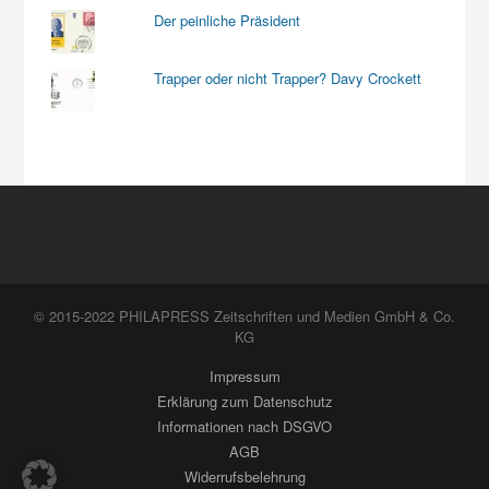
Der peinliche Präsident
Trapper oder nicht Trapper? Davy Crockett
© 2015-2022 PHILAPRESS Zeitschriften und Medien GmbH & Co.
KG
Impressum
Erklärung zum Datenschutz
Informationen nach DSGVO
AGB
Widerrufsbelehrung