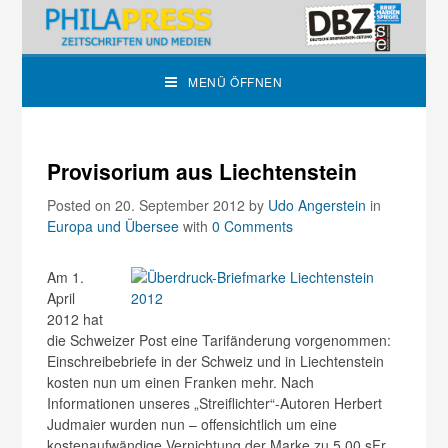
MENÜ ÖFFNEN
Provisorium aus Liechtenstein
Posted on 20. September 2012
by
Udo Angerstein
in
Europa und Übersee
with
0 Comments
Am 1.
April
2012 hat
die Schweizer Post eine Tarifänderung vorgenommen:
Einschreibebriefe in der Schweiz und in Liechtenstein
kosten nun um einen Franken mehr. Nach
Informationen unseres „Streiflichter“-Autoren Herbert
Judmaier wurden nun – offensichtlich um eine
kostenaufwändige Vernichtung der Marke zu 5,00 sFr