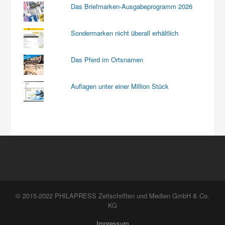
Das Briefmarken-Ausgabeprogramm 2026
Sondermarken nicht überall erhältlich
Das Pferd im Ortsnamen
Auflagen unter einer Million Stück
© 2015-2022 PHILAPRESS Zeitschriften und Medien GmbH & Co.
KG
Impressum