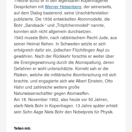
Theorie schuf er in den legendären Kopenhagener
Gesprächen mit
Werner Heisenberg
, der seinerseits,
auf dem Dialog basierend, seine Unschärferelation
publizierte. Die 1936 entwickelten Atommodelle, die
Bohr „Sandsack-“ und „Tröpfchenmodell“ nannte,
konnten sich nicht allgemein durchsetzen.
1943 musste Bohr, nach rabbinischem Recht Jude, aus
seiner Heimat fliehen. In Schweden setzte er sich
erfolgreich dafür ein, jüdischen Flüchtlingen Asyl zu
gewähren. Nach der Rückkehr forschte er weiter über
die Energiegewinnung durch die Atomspaltung, deren
Gefahren er wohl unterschätzte. Korrekt sah er die
Risiken, welche die militärische Atomforschung mit sich
brachte, und engagierte sich wie Albert Einstein, Otto
Hahn und zahlreiche weitere große
Naturwissenschaftler gegen Atomwaffen.
Am 18. November 1962, also heute vor 50 Jahren,
starb Niels Bohr in Kopenhagen. 13 Jahre später erhielt
sein Sohn Aage Niels Bohr den Nobelpreis für Physik.
Teilen mit: