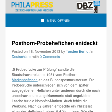
MENÜ ÖFFNEN
Posthorn-Probeheftchen entdeckt
Posted on 18. November 2013
by
Torsten Berndt
in
Deutschland
with
0 Comments
„5 Probedrucke zur Prüfung“ sandte die
Staatsdruckerei anno 1951 vom Posthorn-
Markenheftchen
an das Bundespostministerium. Die
Probedrucke unterschieden sich von dem später
ausgegebenen Heftchen unter anderem durch die noch
unbedruckte und angeklammerte statt angeklebte
Lasche für die Notopfer-Marken. Auch fehlte die
Werbung. Nach 62 Jahren entdeckte ein Philatelist
eines der Heftchen in einer MH-Sammlung. Wie die